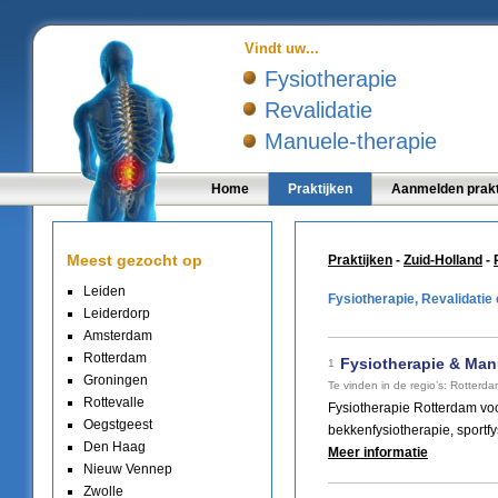
Vindt uw...
Fysiotherapie
Revalidatie
Manuele-therapie
Home
Praktijken
Aanmelden prakt
Meest gezocht op
Praktijken
-
Zuid-Holland
-
Leiden
Fysiotherapie, Revalidatie
Leiderdorp
Amsterdam
Rotterdam
Fysiotherapie & Man
1
Groningen
Te vinden in de regio’s:
Rotterda
Rottevalle
Fysiotherapie Rotterdam vo
Oegstgeest
bekkenfysiotherapie, sportfys
Den Haag
Meer informatie
Nieuw Vennep
Zwolle