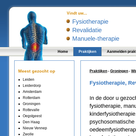
Vindt uw...
Fysiotherapie
Revalidatie
Manuele-therapie
Home
Praktijken
Aanmelden prakt
Meest gezocht op
Praktijken
-
Groningen
-
Wi
Leiden
Fysiotherapie, Re
Leiderdorp
Amsterdam
In de door u gezocht
Rotterdam
Groningen
fysiotherapie, manu
Rottevalle
kinderfysiotherapi
Oegstgeest
psychosomatische fy
Den Haag
Nieuw Vennep
oedeemfysiotherapie
Zwolle